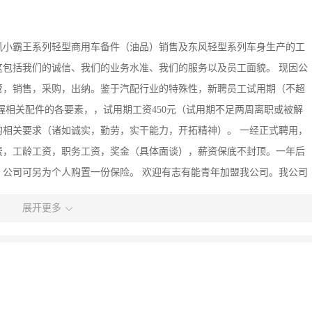
风小霸王系列轻型商用车备件（油品）销售及东风轻型系列车身生产的工
包括我们的诚信、我们的业务水准、我们的服务以及员工面貌。 现因公
管，销售，采购，出纳。鉴于汽配行业的特殊性，新聘员工试用期（不超
握相关配件的各要素，，试用期工资450元（试用期不足两周离职或被解
相关要求（诸如诚实，勤劳，实干能力，开拓精神）。 一经正式聘用，
费，工龄工资，职务工资，奖金（具体面谈），薪资保底不封顶。一年后
公司可另为个人购置一份保险。 欢迎有志有能青年加盟我公司。我公司
展开更多