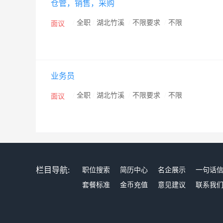
仓管，销售，采购
/
全职
/
湖北竹溪
/
不限要求
/
不限
面议
业务员
/
全职
/
湖北竹溪
/
不限要求
/
不限
面议
栏目导航:
职位搜索
简历中心
名企展示
一句话
套餐标准
金币充值
意见建议
联系我