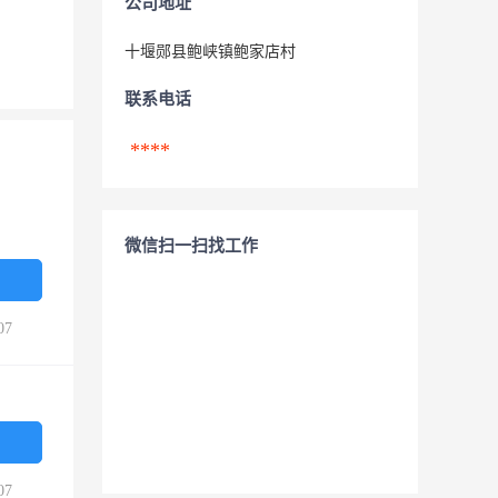
公司地址
十堰郧县鲍峡镇鲍家店村
联系电话
****
微信扫一扫找工作
07
07