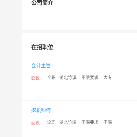
公司简介
在招职位
会计主管
/
全职
/
湖北竹溪
/
不限要求
/
大专
面议
挖机师傅
/
全职
/
湖北竹溪
/
不限要求
/
不限
面议